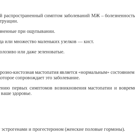
 распространенный симптом заболеваний МЖ – болезненность, 
труации.
зненные при ощупывании.
да или множество маленьких узелков — кист.
олозиво или даже зеленоватые.
розно-кистозная мастопатия является «нормальным» состоянием
оторое сопровождает это заболевание.
ию первых симптомов возникновения мастопатии и вовремя о
 ваше здоровье.
эстрогенами и прогестероном (женские половые гормоны).