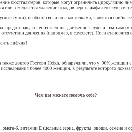
ие бюстгальтеров, которые могут ограничить циркуляцию лимф
ся или замедляется удаление отходов через лимфатическую систе
углые сутки), особенно если он с косточками, являются наибол
ры предотвращают естественное движение груди и тем самым
м отсутствии движения (например, в самолете). Ноги становятся
осить лифчик!
 также доктор Грегори Heigh, обнаружили, что у 90% женщин с 
м исследования более 4000 женщин, в результате которого доказ
Чем вы можете помочь себе?
омега-6, витамин Е (цельные зерна, фрукты, овощи, семена и ор