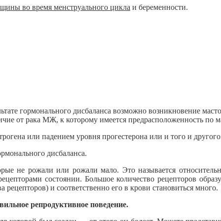
щины во время менструального цикла
и беременности.
тате гормонального дисбаланса возможно возникновение масто
ичие от рака МЖ, к которому имеется предрасположенность по 
рогена или падением уровня прогестерона или и того и другого
ормонального дисбаланса.
рые не рожали или рожали мало. Это называется относительна
ецепторами состоянии. Большое количество рецепторов образу
ва рецепторов) и соответственно его в крови становиться много.
вильное репродуктивное поведение.