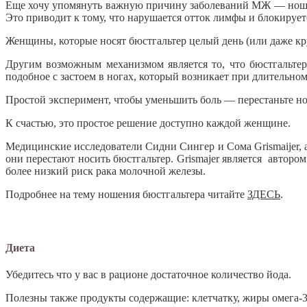
Еще хочу упомянуть важную причину заболеваний МЖ — ношен
Это приводит к тому, что нарушается отток лимфы и блокирует
Женщины, которые носят бюстгальтер целый день (или даже кр
Другим возможным механизмом является то, что бюстгальте
подобное с застоем в ногах, который возникает при длительно
Простой эксперимент, чтобы уменьшить боль — перестаньте н
К счастью, это простое решение доступно каждой женщине.
Медицинские исследователи Сидни Сингер и Сома Grismaijer, а
они перестают носить бюстгальтер. Grismajer является авторо
более низкий риск рака молочной железы.
Подробнее на тему ношения бюстгальтера читайте
ЗДЕСЬ
.
Диета
Убедитесь что у вас в рационе достаточное количество йода.
Полезны также продукты содержащие: клетчатку, жиры омега-3, 