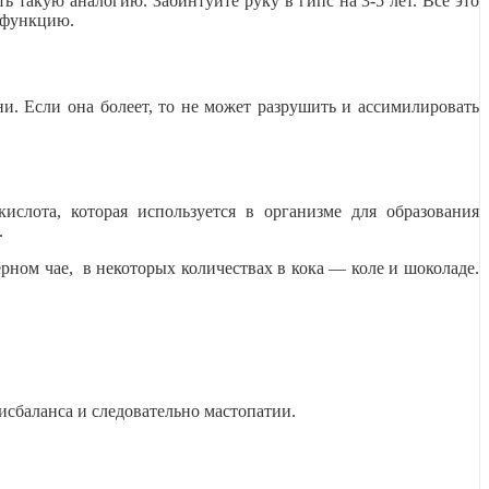
 такую аналогию. Забинтуйте руку в гипс на 3-5 лет. Все это
ю функцию.
. Если она болеет, то не может разрушить и ассимилировать
лота, которая используется в организме для образования
.
рном чае, в некоторых количествах в кока — коле и шоколаде.
исбаланса и следовательно мастопатии.