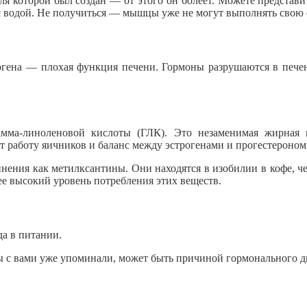
 которой был создан — от этого он болеет. Можете представить
о с водой. Не получиться — мышцы уже не могут выполнять сво
гена — плохая функция печени. Гормоны разрушаются в печени
а-линоленовой кислоты (ГЛК). Это незаменимая жирная кис
 работу яичников и баланс между эстрогенами и прогестероном
ения как метилксантины. Они находятся в изобилии в кофе, че
 высокий уровень потребления этих веществ.
а в питании.
ы с вами уже упоминали, может быть причиной гормонального д