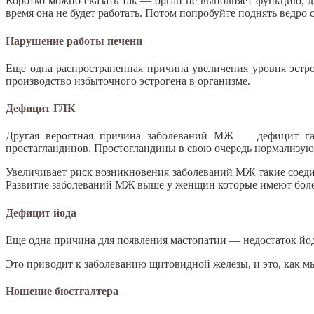
Коротко можно сказать так — орган не выполняет функцию, для
время она не будет работать. Потом попробуйте поднять ведр
Нарушение работы печени
Еще одна распространенная причина увеличения уровня эстро
производство избыточного эстрогена в организме.
Дефицит ГЛК
Другая вероятная причина заболеваний МЖ — дефицит гамм
простагландинов. Простогландины в свою очередь нормализуют
Увеличивает риск возникновения заболеваний МЖ такие соедин
Развитие заболеваний МЖ выше у женщин которые имеют более
Дефицит йода
Еще одна причина для появления мастопатии — недостаток йод
Это приводит к заболеванию щитовидной железы, и это, как м
Ношение бюстгалтера