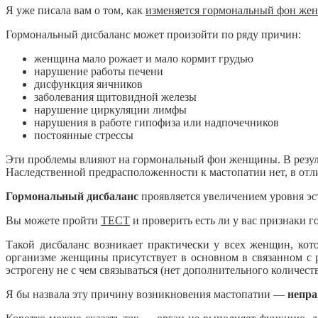
Я уже писала вам о том, как
изменяется гормональный фон жен
Гормональный дисбаланс может произойти по ряду причин:
женщина мало рожает и мало кормит грудью
нарушение работы печени
дисфункция яичников
заболевания щитовидной железы
нарушение циркуляции лимфы
нарушения в работе гипофиза или надпочечников
постоянные стрессы
Эти проблемы влияют на гормональный фон женщины. В резуль
Наследственной предрасположенности к мастопатии нет, в отл
Гормональный дисбаланс
проявляется увеличением уровня эст
Вы можете пройти
ТЕСТ
и проверить есть ли у вас признаки г
Такой дисбаланс возникает практически у всех женщин, кото
организме женщины присутствует в основном в связанном с р
эстрогену не с чем связываться (нет дополнительного количест
Я бы назвала эту причину возникновения мастопатии —
непра