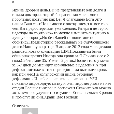
в
Ирина ,добрый день.Вы не представляете как долго я
искала доктора,который бы рассказал мне о моих
проблемах доступно как Вы.Я благодарю Бога ,что
нашла Ваш сайт.Но немного с опозданием,т.к. все то о
чем Вы предостерегали-уже сделано.Теперь я не теряю
надежды на то,что как- то можно изменить ситуацию в
лучшую сторону.Но без Вашей помощи мне не
обойтись.Предисторию рассказывать не буду0слишком
долго.Напишу в кратце .В апреле 2012 года мне сделали
радиоволновую конизацию ШМ.Показанием были
обширная эрозия.Иногда она кровила.Я Лечила я ее с 21
года.Сейчас мне 35. У меня 2 деток.После этого у меня
за 5-7 дней до мес идут коричневые выделения.А при
дефекации(тоже в этот период)иногда вытекает кровь
как при мес.На кольпоскопии видна рубцовая
деформация.И небольшие нехорошие очаги.УЗИ
показало шароводную матку и очаг эндометриоза на нач
стадии.Больше ничего не беспокоит.Скажите как можно
хоть немного улучшить ситуацию.Есть ли смысл 3 родов
и помогут ли они.Храни Вас Господи!
Ответить