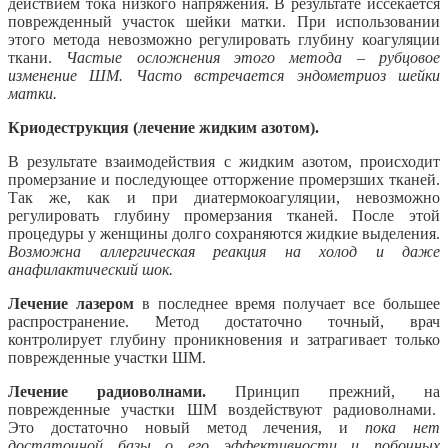
действием тока низкого напряжения. В результате иссекается
поврежденный участок шейки матки. При использовании
этого метода невозможно регулировать глубину коагуляции
ткани.
Частые осложнения этого метода – рубцовое
изменение ШМ. Часто встречается эндометриоз шейки
матки.
Криодеструкция (лечение жидким азотом).
В результате взаимодействия с жидким азотом, происходит
промерзание и последующее отторжение промерзших тканей.
Так же, как и при диатермокоагуляции, невозможно
регулировать глубину промерзания тканей. После этой
процедуры у женщины долго сохраняются жидкие выделения.
Возможна аллергическая реакция на холод и даже
анафилактический шок.
Лечение лазером
в последнее время получает все большее
распространение. Метод достаточно точный, врач
контролирует глубину проникновения и затрагивает только
поврежденные участки ШМ.
Лечение радиоволнами.
Принцип прежний, на
поврежденные участки ШМ воздействуют радиоволнами.
Это достаточно новый метод лечения, и
пока нет
достаточной базы о его эффективности и побочных