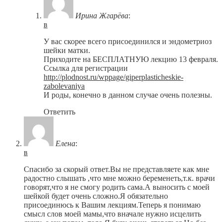
Ирина Жгарёва
:
в
У вас скорее всего присоединился и эндометриоз
шейки матки.
Приходите на БЕСПЛАТНУЮ лекцию 13 февраля.
Ссылка для регистрации
http://plodnost.ru/wppage/giperplasticheskie-
zabolevaniya
И роды, конечно в данном случае очень полезны.
Ответить
Елена
:
в
Спасибо за скорый ответ.Вы не представляете как мне
радостно слышать ,что мне можно беременеть,т.к. врачи
говорят,что я не смогу родить сама.А выносить с моей
шейкой будет очень сложно.Я обязательно
присоединюсь к Вашим лекциям.Теперь я понимаю
смысл слов моей мамы,что вначале нужно исцелить