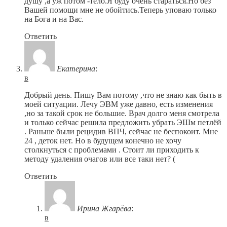
душу ,а уж потом -тело.Я буду очень стараться.Но без
Вашей помощи мне не обойтись.Теперь уповаю только
на Бога и на Вас.
Ответить
Екатерина
:
в
Добрый день. Пишу Вам потому ,что не знаю как быть в
моей ситуации. Лечу ЭВМ уже давно, есть изменения
,но за такой срок не большие. Врач долго меня смотрела
и только сейчас решила предложить убрать ЭШм петлёй
. Раньше были рецидив ВПЧ, сейчас не беспокоит. Мне
24 , деток нет. Но в будущем конечно не хочу
столкнуться с проблемами . Стоит ли приходить к
методу удаления очагов или все таки нет? (
Ответить
Ирина Жгарёва
:
в