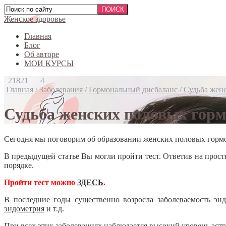
Женское здоровье
Главная
Блог
Об авторе
МОИ КУРСЫ
21821
4
Главная
/
Заболевания
/
Гормональный дисбаланс
/
Судьба жен
Судьба женских половых горм
Сегодня мы поговорим об образовании женских половых гормо
В предыдущей статье Вы могли пройти тест. Ответив на просты
порядке.
Пройти тест можно
ЗДЕСЬ
.
В последние годы существенно возросла заболеваемость эн
эндометрия
и т.д.
При всех этих заболеваниях наблюдается высокий уровень
эстр