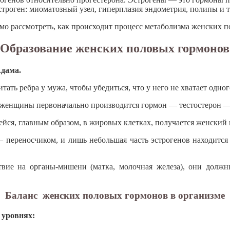
строген: миоматозный узел, гиперплазия эндометрия, полипы и 
димо рассмотреть, как происходит процесс метаболизма женских
Образование женских половых гормонов
Адама.
ать ребра у мужа, чтобы убедиться, что у него не хватает одног
у женщины первоначально производится гормон — тестостерон 
йся, главным образом, в жировых клетках, получается женский
— переносчиком, и лишь небольшая часть эстрогенов находится
ствие на органы-мишени (матка, молочная железа), они дол
Баланс женских половых гормонов в организме
 уровнях: