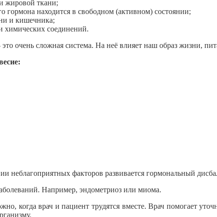
и жировой ткани;
го гормона находится в свободном (активном) состоянии;
ни и кишечника;
и химических соединений.
 это очень сложная система. На неё влияет наш образ жизни, пит
весие:
вии неблагоприятных факторов развивается гормональный дисба
заболеваний. Например, эндометриоз или миома.
но, когда врач и пациент трудятся вместе. Врач помогает уточн
рганизму.