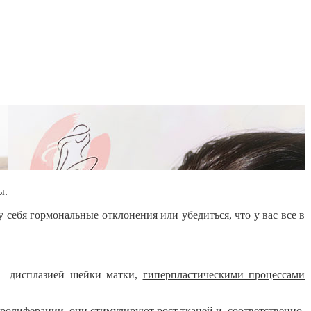
ы.
себя гормональные отклонения или убедиться, что у вас все в
, дисплазией шейки матки,
гиперпластическими процессами
ролиферации, они стимулируют рост тканей и, соответственно,