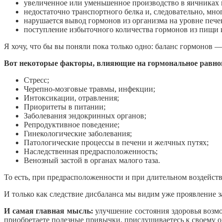
увеличенное или уменьшенное производство в яичниках 
недостаточно транспортного белка и, следовательно, мно
нарушается вывод гормонов из организма на уровне пече
поступление избыточного количества гормонов из пищи 
Я хочу, что бы вы поняли пока только одно: баланс гормонов —
Вот некоторые факторы, влияющие на гормональное равно
Стресс;
Черепно-мозговые травмы, инфекции;
Интоксикации, отравления;
Приоритеты в питании;
Заболевания эндокринных органов;
Репродуктивное поведение;
Гинекологические заболевания;
Патологические процессы в печени и желчных путях;
Наследственная предрасположенность;
Венозный застой в органах малого таза.
То есть, при предрасположенности и при длительном воздейст
И только как следствие дисбаланса мы видим уже проявление 
И самая главная мысль:
улучшение состояния здоровья возмож
приобретаете полезные привычки, прислушиваетесь к своему о