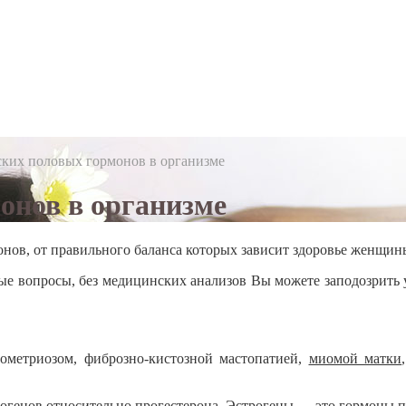
ских половых гормонов в организме
онов в организме
нов, от правильного баланса которых зависит здоровье женщин
е вопросы, без медицинских анализов Вы можете заподозрить у 
дометриозом, фиброзно-кистозной мастопатией,
миомой матки
огенов относительно прогестерона. Эстрогены — это гормоны п