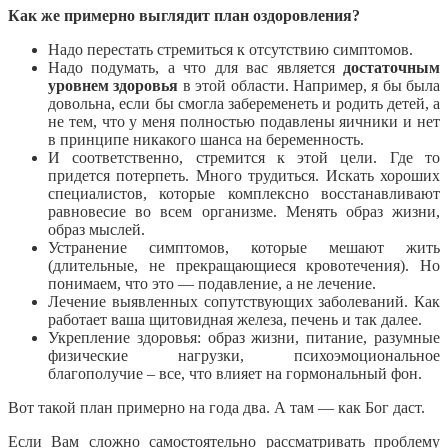
Как же примерно выглядит план оздоровления?
Надо перестать стремиться к отсутствию симптомов.
Надо подумать, а что для вас является
достаточным
уровнем здоровья
в этой области. Например, я бы была
довольна, если бы смогла забеременеть и родить детей, а
не тем, что у меня полностью подавлены яичники и нет
в принципе никакого шанса на беременность.
И соответственно, стремится к этой цели. Где то
придется потерпеть. Много трудиться. Искать хороших
специалистов, которые комплексно восстанавливают
равновесие во всем организме. Менять образ жизни,
образ мыслей.
Устранение симптомов, которые мешают жить
(длительные, не прекращающиеся кровотечения). Но
понимаем, что это — подавление, а не лечение.
Лечение выявленных сопутствующих заболеваний. Как
работает ваша щитовидная железа, печень и так далее.
Укрепление здоровья: образ жизни, питание, разумные
физические нагрузки, психоэмоциональное
благополучие – все, что влияет на гормональный фон.
Вот такой план примерно на года два. А там — как Бог даст.
Если Вам сложно самостоятельно рассматривать проблему