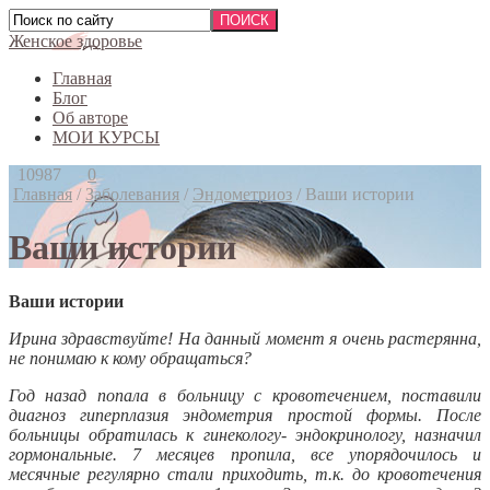
Женское здоровье
Главная
Блог
Об авторе
МОИ КУРСЫ
10987
0
Главная
/
Заболевания
/
Эндометриоз
/
Ваши истории
Ваши истории
Ваши истории
Ирина здравствуйте! На данный момент я очень растерянна,
не понимаю к кому обращаться?
Год назад попала в больницу с кровотечением, поставили
диагноз гиперплазия эндометрия простой формы. После
больницы обратилась к гинекологу- эндокринологу, назначил
гормональные. 7 месяцев пропила, все упорядочилось и
месячные регулярно стали приходить, т.к. до кровотечения