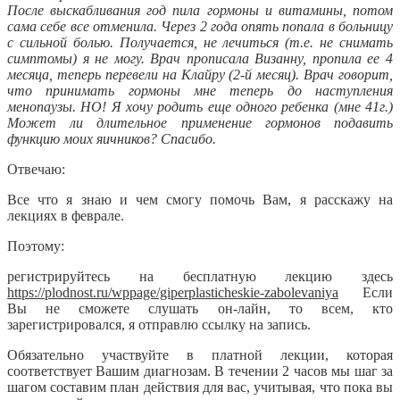
После выскабливания год пила гормоны и витамины, потом
сама себе все отменила. Через 2 года опять попала в больницу
с сильной болью. Получается, не лечиться (т.е. не снимать
симптомы) я не могу. Врач прописала Визанну, пропила ее 4
месяца, теперь перевели на Клайру (2-й месяц). Врач говорит,
что принимать гормоны мне теперь до наступления
менопаузы. НО! Я хочу родить еще одного ребенка (мне 41г.)
Может ли длительное применение гормонов подавить
функцию моих яичников? Спасибо.
Отвечаю:
Все что я знаю и чем смогу помочь Вам, я расскажу на
лекциях в феврале.
Поэтому:
регистрируйтесь на бесплатную лекцию здесь
https://plodnost.ru/wppage/giperplasticheskie-zabolevaniya
Если
Вы не сможете слушать он-лайн, то всем, кто
зарегистрировался, я отправлю ссылку на запись.
Обязательно участвуйте в платной лекции, которая
соответствует Вашим диагнозам. В течении 2 часов мы шаг за
шагом составим план действия для вас, учитывая, что пока вы