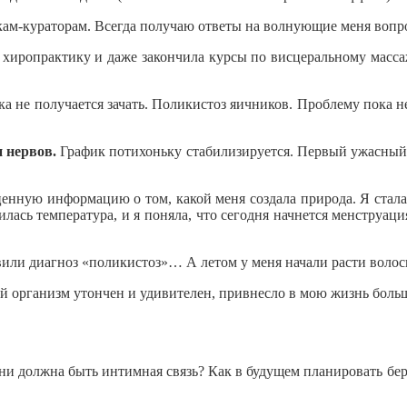
чкам-кураторам. Всегда получаю ответы на волнующие меня вопр
хиропрактику и даже закончила курсы по висцеральному массаж
ка не получается зачать. Поликистоз яичников.
Проблему пока н
и нервов.
График потихоньку стабилизируется. Первый ужасный г
енную информацию о том, какой меня создала природа. Я стала 
лась температура, и я поняла, что сегодня начнется менструаци
вили диагноз «поликистоз»… А летом у меня начали расти волос
кий организм утончен и удивителен, привнесло в мою жизнь бол
ни должна быть интимная связь? Как в будущем планировать бер