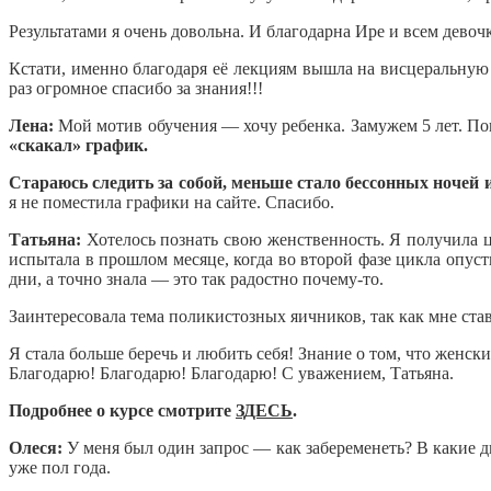
Результатами я очень довольна. И благодарна Ире и всем дево
Кстати, именно благодаря её лекциям вышла на висцеральную 
раз огромное спасибо за знания!!!
Лена:
Мой мотив обучения — хочу ребенка.
Замужем 5 лет. По
«скакал» график.
Стараюсь следить за собой, меньше стало бессонных ночей 
я не поместила графики на сайте. Спасибо.
Татьяна:
Хотелось познать свою женственность. Я получила ц
испытала в прошлом месяце, когда во второй фазе цикла опусти
дни, а точно знала — это так радостно почему-то.
Заинтересовала тема поликистозных яичников, так как мне ста
Я стала больше беречь и любить себя! Знание о том, что женс
Благодарю! Благодарю! Благодарю! С уважением, Татьяна.
Подробнее о курсе смотрите
ЗДЕСЬ
.
Олеся:
У меня был один запрос — как забеременеть? В какие д
уже пол года.