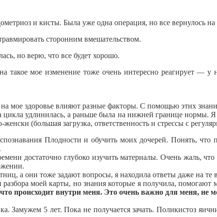
етриоз и кисты. Была уже одна операция, но все вернулось на к
е травмировать сторонним вмешательством.
ась, но верю, что все будет хорошо.
 на такое мое изменение тоже очень интересно реагирует — у 
 на мое здоровье влияют разные факторы. С помощью этих знани
 цикла удлинилась, а раньше была на нижней границе нормы. Я 
по-женски (большая загрузка, ответственность и стрессы с регул
спознавания Плодности и обучить моих дочерей. Понять, что 
.
емени достаточно глубоко изучить материалы. Очень жаль, что
ожении.
иц, а они тоже задают вопросы, я находила ответы даже на те в
и разбора моей карты, но знания которые я получила, помогают
 что происходит внутри меня. Это очень важно для меня, не 
. Замужем 5 лет. Пока не получается зачать. Поликистоз яични