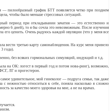
ом — пилообразный график БТТ появляется четко при позднем
ь дела, чтобы было меньше стрессовых ситуаций.
одный период при откладывании зачатия — это естественно и
мерно 6 дней), то я бы сочла это невозможным. После изучения
а его ценить. Очень радуюсь каждой овуляции (что у меня все
чала вести третью карту самонаблюдения. На курс меня привело
3 года).
венно, без всяких гормональных симуляций, индукций и т.д.
была на ОК: логест в первый год и потом нова-ринг), возможно,
ФСГ, ЛГ и прогестерон.
о самое удивительное, мой гинеколог — подруга семьи, так даже
а с нежностью относиться к себе, поняла насколько я сложно
сть за качество моего здоровья на мне, а не на врачах.
лучается.
анизм.