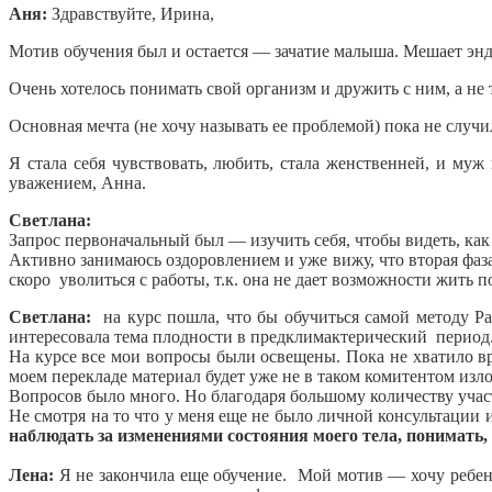
Аня:
Здравствуйте, Ирина,
Мотив обучения был и остается — зачатие малыша. Мешает эндом
Очень хотелось понимать свой организм и дружить с ним, а н
Основная мечта (не хочу называть ее проблемой) пока не случил
Я стала себя чувствовать, любить, стала женственней, и муж
уважением, Анна.
Светлана:
Запрос первоначальный был — изучить себя, чтобы видеть, как
Активно занимаюсь оздоровлением и уже вижу, что вторая фаза
скоро уволиться с работы, т.к. она не дает возможности жить 
Светлана:
на курс пошла, что бы обучиться самой методу Ра
интересовала тема плодности в предклимактерический период
На курсе все мои вопросы были освещены. Пока не хватило вр
моем перекладе материал будет уже не в таком комитентом изл
Вопросов было много. Но благодаря большому количеству участн
Не смотря на то что у меня еще не было личной консультации 
наблюдать за изменениями состояния моего тела, понимать,
Лена:
Я не закончила еще обучение. Мой мотив — хочу ребенка