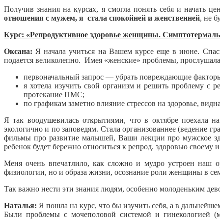
Получив знания на курсах, я смогла понять себя и начать це
отношения с мужем, я стала спокойней и женственней
, не 
Курс: «Репродуктивное здоровье женщины. Симптотермаль
Оксана:
Я начала учиться на Вашем курсе еще в июне. Спаси
подается великолепно. Имея «женские» проблемы, прослушала
первоначальный запрос — убрать повреждающие факторы 
я хотела изучить свой организм и решить проблему с 
протекание ПМС;
по графикам заметно влияние стрессов на здоровье, видн
Я так воодушевилась открытиями, что в октябре поехала 
экологично и по заповедям. Стала организованнее (ведение гр
фильмы про развитие малышей, Ваши лекции про мужское здо
ребенок будет бережно относиться к репрод. здоровью своему 
Меня очень впечатлило, как сложно и мудро устроен наш о
физиологии, но и образа жизни, осознание роли женщины в се
Так важно нести эти знания людям, особенно молоденьким дево
Наталья:
Я пошла на курс, что бы изучить себя, а в дальнейш
Были проблемы с мочеполовой системой и гинекологией (мо