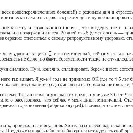
ия всех вышеперечисленных болезней) с режимом дня и стресс
меня критически важно выправлять режим дня и лучше планироват
шение к сексу и воздержанию (поняла, что воздержание в пл
казали о воздержании в теч. 20 дней из 26 (у меня осень — при
е бережно относиться к своему репродуктивному здоровью, стал
 у меня удлинился цикл 🙂 и он нетипичный, сейчас я только на
ременеть не было, но факта беременности также не случилось за 
учи анализов. Ну и, конечно, спланировать беременность естест
 него так влияет. Я уже 4 года не принимаю ОК (где-то 4-5 лет 
ше наблюдения, планирую сдать анализы на гормоны щитовидки, 
стему. Только от вас и узнала о их вреде, а мне уже 30 лет. Чт
много расстроилась, что сейчас у меня цикл нетипичный. Стал
рьезная гормональная фабрика внутри!). Поняла, что ответственно
нать, происходит ли овуляция. Хотим зачать ребенка, пока не по
ия. Продолжу и в дальнейшем наблюдать и исследовать свой орг