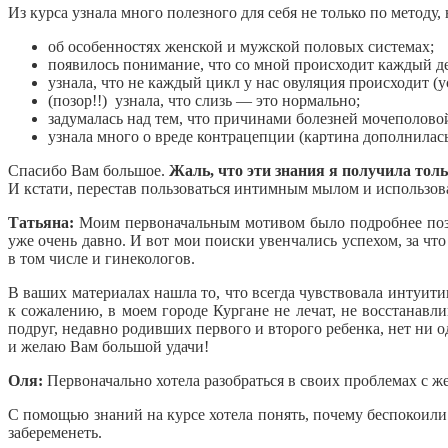
Из курса узнала много полезного для себя не только по методу, 
об особенностях женской и мужской половых системах;
появилось понимание, что со мной происходит каждый д
узнала, что не каждый цикл у нас овуляция происходит (
(позор!!) узнала, что слизь — это нормально;
задумалась над тем, что причинами болезней мочеполовой
узнала много о вреде контрацепции (картина дополнилас
Спасибо Вам большое.
Жаль, что эти знания я получила тольк
И кстати, перестав пользоваться интимным мылом и использова
Татьяна:
Моим первоначальным мотивом было подробнее позн
уже очень давно. И вот мои поиски увенчались успехом, за что
в том числе и гинекологов.
В ваших материалах нашла то, что всегда чувствовала интуитив
к сожалению, в моем городе Кургане не лечат, не восстанавл
подруг, недавно родивших первого и второго ребенка, нет ни од
и желаю Вам большой удачи!
Оля:
Первоначально хотела разобраться в своих проблемах с же
С помощью знаний на курсе хотела понять, почему беспокоили 
забеременеть.