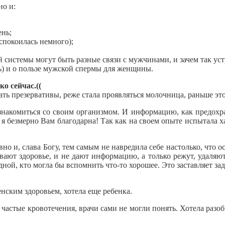
но и:
ень;
успокоилась немного);
 системы могут быть разные связи с мужчинами, и зачем так уст
ь) и о пользе мужской спермы для женщины.
о сейчас.((
ть презервативы, реже стала проявляться молочница, раньше это
акомиться со своим организмом. И информацию, как предохра
 я безмерно Вам благодарна! Так как на своем опыте испытала х
но и, слава Богу, тем самым не навредила себе настолько, что о
ивают здоровье, и не дают информацию, а только режут, удаляю
ной, кто могла бы вспомнить что-то хорошее. Это заставляет зад
нским здоровьем, хотела еще ребенка.
частые кровотечения, врачи сами не могли понять. Хотела разоб