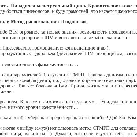
нить.
Наладился менструальный цикл. Кровотечения тоже п
буду бояться гинекологов и буду грамотней, что касается женског
ный Метод распознавания Плодности».
бо Вам огромное за новые знания, возможность познакомитьс
 лекцию про эрозию ШМ и воспалительные заболевания. Т.е.:
(презерватив, гормональную контрацепцию и др.);
репродуктивным здоровьем (дисплазией ШМ, цервицитом, вагин
а недостаточность фазы желтого тела.
на семинар учителей 1 ступени СТМРП. Нашла единомышленни
афиков самонаблюдений, подготовка к обучению семейных пар). 
ровье. Так что благодаря Вам, Ирина, жизнь стала интересне
и жены.
рганизм. Как все взаимосвязано и уязвимо… Увидела причин
мье, низкого уровня женственности…
чкам, чтобы уберечь и предостеречь их от ошибок! Дай Бог Вам 
ем (когда я выйду замуж) использовать метод СТМРП для отклады
лочница, вагиниты…). Думала, что если изучить себя, то м