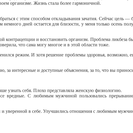
своем организме. Жизнь стала более гармоничной.
браться с этим способом откладывания зачатия. Сейчас цель — б
немного дней остается для близости, у меня только осень получ
й контрацепции и восстановить организм. Проблема ликбеза был
оверила, что сама могу многое и в этой области тоже.
енился режим. И хотя решение проблемы здоровья, возможно, еще
ию, за интересные и доступные объяснения, за то, что вы приноси
чше узнать себя. Плохо представляла женскую физиологию.
се вредные. С любимым мужчиной пользовались прерыванием 
й и уверенной в себе. Улучшились отношения с любимым мужчи