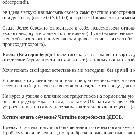
обострений).
Увидела четкую взаимосвязь своего самочувствия (обострен
отходу ко сну (после 00:30-1:00) и стрессе. Поняла, что для 
Стала более бережно относиться к себе, пересмотрела отно
экологично, ну и в общем-то приемлемо). Если бы мне раньше с
женской физиологии поменялось мировоззрение — я стала боле
происходит хорошо).
Елена (Екатеринбург):
После того, как я начала вести карты,
отсутствие беременности несколько лет (активных попыток забе
Хочу понять свой цикл естественными методами, без врачей и к
Я поняла, что у меня нетипичный цикл, но не знаю еще, что на
естественный цикл еще не восстановился, так что я веду даль
На курсе я узнала о влияние контрацептивов на гормональную си
она не предупреждала о том, что такое ОК на самом деле. Не
устроена и как на самом деле запускаются женские процессы (се
Хотите начать обучение? Читайте подробности
ЗДЕСЬ
.
Елена:
Я хотела получить больше знаний о своем организме, уз
Проблему пока не решила, но приобрела новые, полезные знан