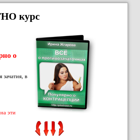
ТНО курс
рно о
 зачатия, в
на эти