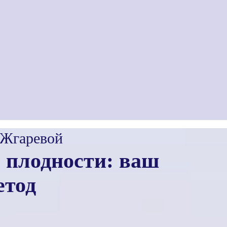
 Жгаревой
 плодности: ваш
етод